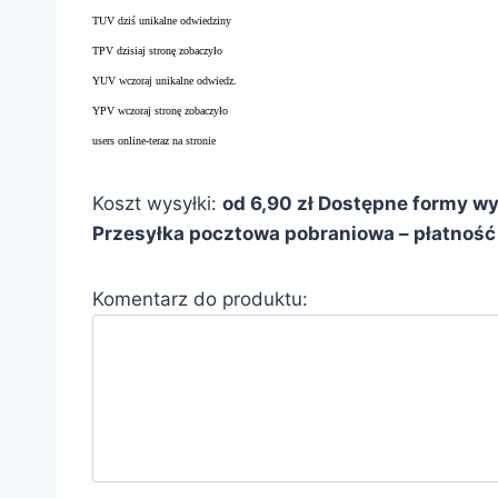
TUV dziś unikalne odwiedziny
TPV dzisiaj stronę zobaczyło
YUV wczoraj unikalne odwiedz.
YPV wczoraj stronę zobaczyło
users online-teraz na stronie
Koszt wysyłki:
od 6,90 zł
Dostępne formy wys
Przesyłka pocztowa pobraniowa – płatność 
Komentarz do produktu: