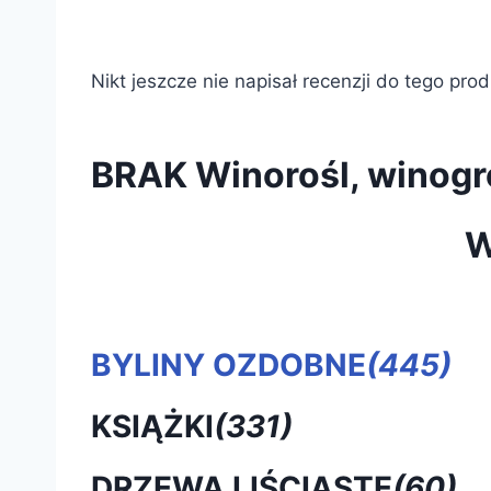
Nikt jeszcze nie napisał recenzji do tego pro
BRAK Winorośl, winogr
W
BYLINY OZDOBNE
(445)
KSIĄŻKI
(331)
DRZEWA LIŚCIASTE
(60)