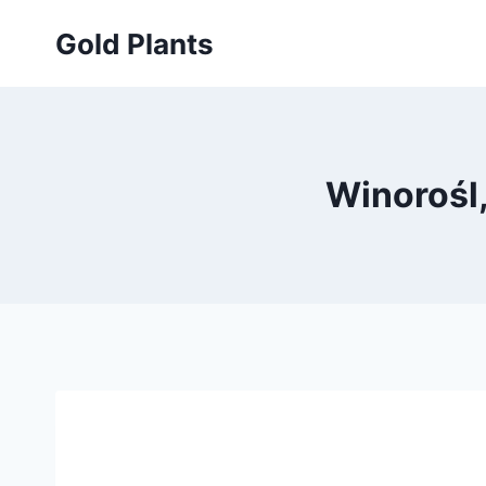
Przejdź
Gold Plants
do
treści
Winorośl