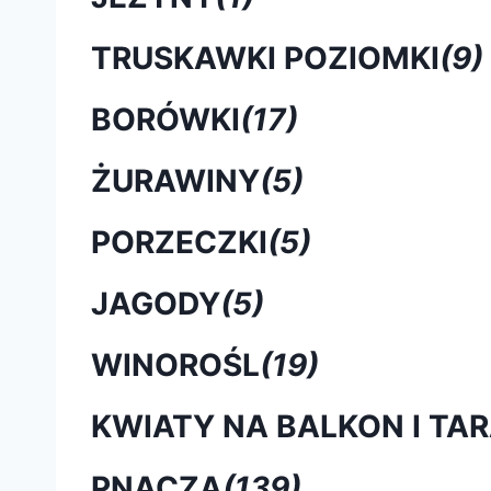
TRUSKAWKI POZIOMKI
(9)
BORÓWKI
(17)
ŻURAWINY
(5)
PORZECZKI
(5)
JAGODY
(5)
WINOROŚL
(19)
KWIATY NA BALKON I TA
PNĄCZA
(139)