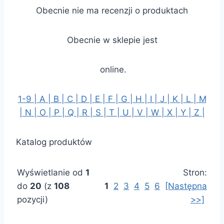
Obecnie nie ma recenzji o produktach
Obecnie w sklepie jest
online.
1-9 |
A |
B |
C |
D |
E |
F |
G |
H |
I |
J |
K |
L |
M
|
N |
O |
P |
Q |
R |
S |
T |
U |
V |
W |
X |
Y |
Z |
Katalog produktów
Wyświetlanie od
1
Stron:
do
20
(z
108
1
2
3
4
5
6
[Następna
pozycji)
>>]