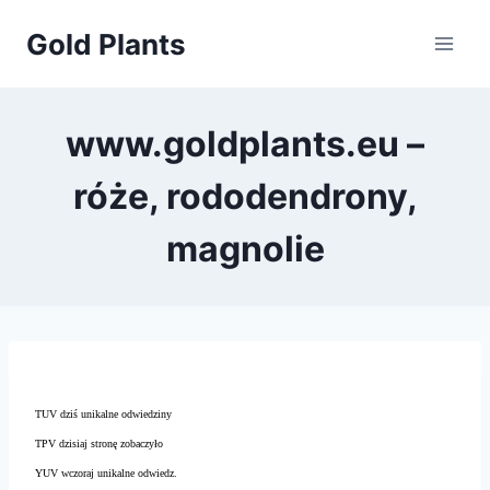
Przejdź
Gold Plants
do
treści
www.goldplants.eu –
róże, rododendrony,
magnolie
TUV dziś unikalne odwiedziny
TPV dzisiaj stronę zobaczyło
YUV wczoraj unikalne odwiedz.