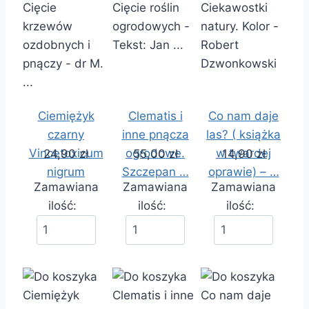
Ciemiężyk
Clematis i
Co nam daje
czarny
inne pnącza
las? ( książka
Vincetoxicum
ogrodowe.
w twardej
24,90 zł
55,00 zł
14,90 zł
nigrum
Szczepan …
oprawie) – …
Zamawiana
Zamawiana
Zamawiana
ilość:
ilość:
ilość: