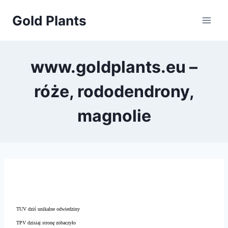
Przejdź
Gold Plants
do
treści
www.goldplants.eu –
róże, rododendrony,
magnolie
TUV dziś unikalne odwiedziny
TPV dzisiaj stronę zobaczyło