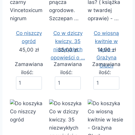
Co niszczy
Co w dziczy
Co wiosną
ogród
kwiczy. 35
kwitnie w
niezwykłych
lesie –
45,00 zł
35,00 zł
14,90 zł
opowieści o …
Grażyna
Zamawiana
Zamawiana
Zamawiana
Głuch
ilość:
ilość:
ilość: