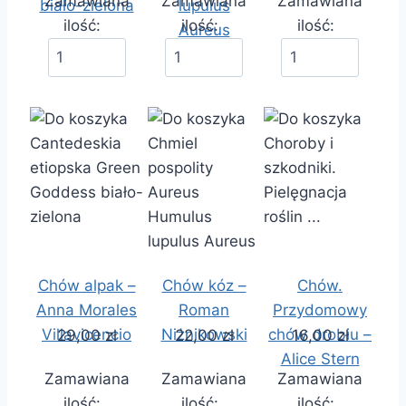
Zamawiana
Zamawiana
Zamawiana
biało-zielona
lupulus
ilość:
ilość:
ilość:
Aureus
Chów alpak –
Chów kóz –
Chów.
Anna Morales
Roman
Przydomowy
Villavicencio
Niżnikowski
chów drobiu –
29,00 zł
22,00 zł
16,00 zł
Alice Stern
Zamawiana
Zamawiana
Zamawiana
ilość:
ilość:
ilość: