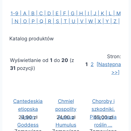
1-9 |
A |
B |
C |
D |
E |
F |
G |
H |
I |
J |
K |
L |
M
|
N |
O |
P |
Q |
R |
S |
T |
U |
V |
W |
X |
Y |
Z |
Katalog produktów
Stron:
Wyświetlanie od
1
do
20
(z
1
2
[Następna
31
pozycji)
>>]
Cantedeskia
Chmiel
Choroby i
etiopska
pospolity
szkodniki.
Green
Aureus
Pielęgnacja
24,90 zł
24,90 zł
55,00 zł
Goddess
Humulus
roślin …