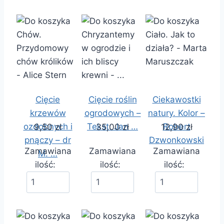
Cięcie
Cięcie roślin
Ciekawostki
krzewów
ogrodowych –
natury. Kolor –
ozdobnych i
Tekst: Jan …
Robert
9,50 zł
35,00 zł
12,90 zł
pnączy – dr
Dzwonkowski
Zamawiana
Zamawiana
Zamawiana
M. …
ilość:
ilość:
ilość: