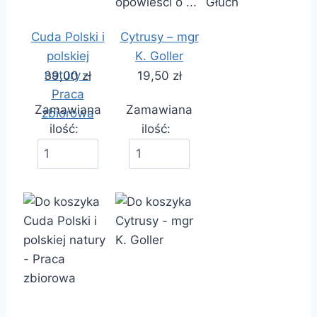
Cuda Polski i
Cytrusy – mgr
polskiej
K. Goller
natury –
39,00 zł
19,50 zł
Praca
Zamawiana
Zamawiana
zbiorowa
ilość:
ilość: