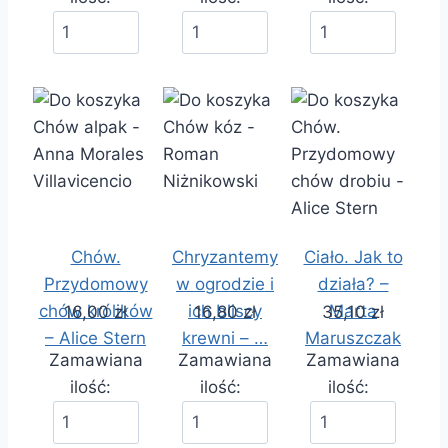
Chów.
Chryzantemy
Ciało. Jak to
Przydomowy
w ogrodzie i
działa? –
chów królików
ich bliscy
Marta
16,00 zł
16,80 zł
35,10 zł
– Alice Stern
krewni – …
Maruszczak
Zamawiana
Zamawiana
Zamawiana
ilość:
ilość:
ilość: