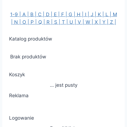
1-9 |
A |
B |
C |
D |
E |
F |
G |
H |
I |
J |
K |
L |
M
|
N |
O |
P |
Q |
R |
S |
T |
U |
V |
W |
X |
Y |
Z |
Katalog produktów
Brak produktów
Koszyk
… jest pusty
Reklama
Logowanie