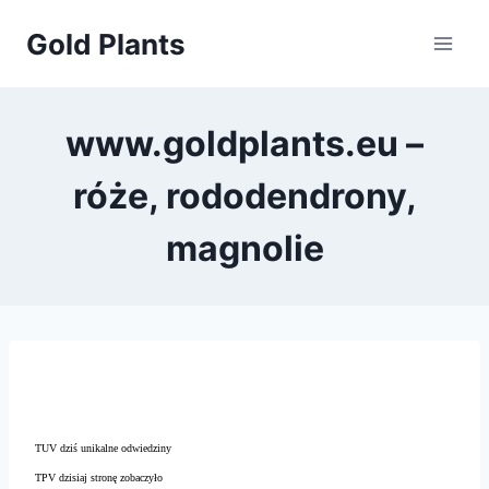
Przejdź
Gold Plants
do
treści
www.goldplants.eu –
róże, rododendrony,
magnolie
TUV dziś unikalne odwiedziny
TPV dzisiaj stronę zobaczyło