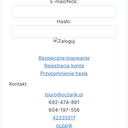
E-mail/Nick:
Hasło:
Bezpieczne logowanie
Rejestracja konta
Przypomnienie hasła
Kontakt
biuro@oczarjk.pl
692-474-891
604-197-556
42335517
oczarjk