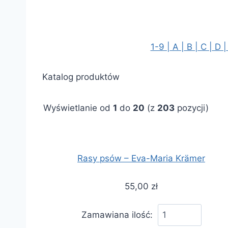
1-9 |
A |
B |
C |
D |
Katalog produktów
Wyświetlanie od
1
do
20
(z
203
pozycji)
Rasy psów – Eva-Maria Krämer
55,00 zł
Zamawiana ilość: