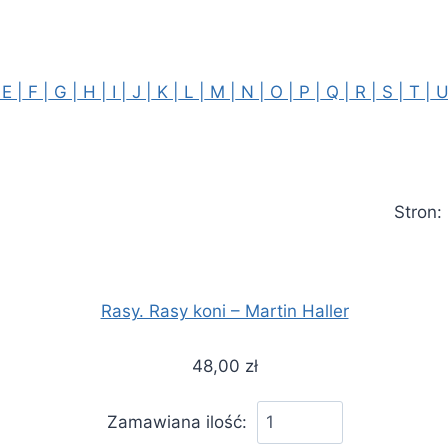
E |
F |
G |
H |
I |
J |
K |
L |
M |
N |
O |
P |
Q |
R |
S |
T |
U
Stron
Rasy. Rasy koni – Martin Haller
48,00 zł
Zamawiana ilość: