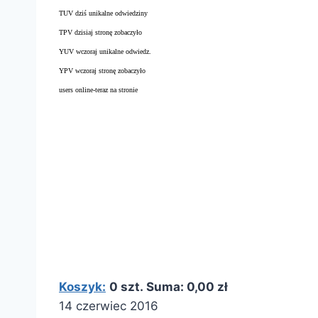
TUV dziś unikalne odwiedziny
TPV dzisiaj stronę zobaczyło
YUV wczoraj unikalne odwiedz.
YPV wczoraj stronę zobaczyło
users online-teraz na stronie
Koszyk:
0 szt. Suma: 0,00 zł
14 czerwiec 2016