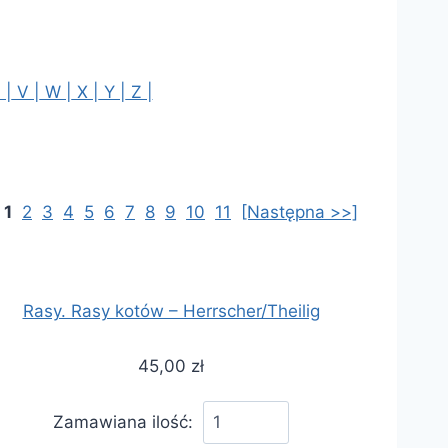
 |
V |
W |
X |
Y |
Z |
:
1
2
3
4
5
6
7
8
9
10
11
[Następna >>]
Rasy. Rasy kotów – Herrscher/Theilig
45,00 zł
Zamawiana ilość: