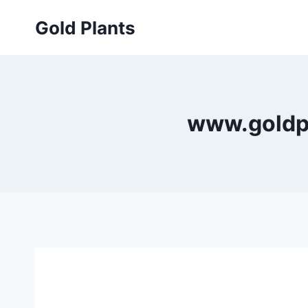
Przejdź
Gold Plants
do
treści
www.goldpl