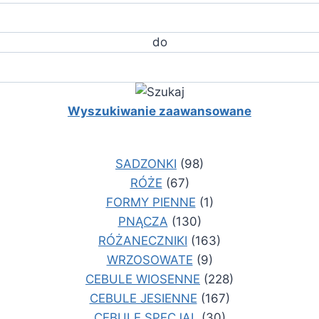
do
Wyszukiwanie zaawansowane
SADZONKI
(98)
RÓŻE
(67)
FORMY PIENNE
(1)
PNĄCZA
(130)
RÓŻANECZNIKI
(163)
WRZOSOWATE
(9)
CEBULE WIOSENNE
(228)
CEBULE JESIENNE
(167)
CEBULE SPECJAL
(30)