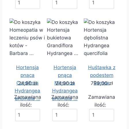
Hortensja
Hortensja
Huśtawka z
pnąca
pnąca
podestem
Cordifolia
Mirranda
Rampa
24,90 zł
24,90 zł
799,00 zł
Hydrangea
Hydrangea
Zamawiana
Zamawiana
Zamawiana
anomala …
anomala …
ilość:
ilość:
ilość: