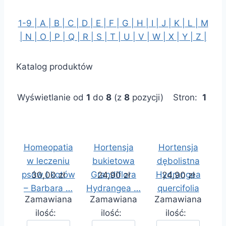
1-9 |
A |
B |
C |
D |
E |
F |
G |
H |
I |
J |
K |
L |
M
|
N |
O |
P |
Q |
R |
S |
T |
U |
V |
W |
X |
Y |
Z |
Katalog produktów
Wyświetlanie od
1
do
8
(z
8
pozycji)
Stron:
1
Homeopatia
Hortensja
Hortensja
w leczeniu
bukietowa
dębolistna
psów i kotów
Grandiflora
Hydrangea
30,00 zł
24,90 zł
24,90 zł
– Barbara …
Hydrangea …
quercifolia
Zamawiana
Zamawiana
Zamawiana
ilość:
ilość:
ilość: