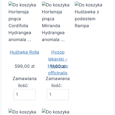
Huśtwka Rolla
Hyzop
lekarski –
Hyssopus
599,00 zł
11,00 zł
officinalis
Zamawiana
Zamawiana
ilość:
ilość: