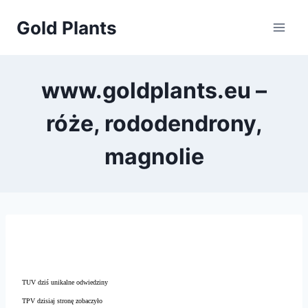
Przejdź
Gold Plants
do
treści
www.goldplants.eu –
róże, rododendrony,
magnolie
TUV dziś unikalne odwiedziny
TPV dzisiaj stronę zobaczyło